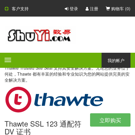
Thawte SSL 证书
客户支持
登录
注册
购物车 (
0
)
Thawte - 国际性的证书颁发机
构
Thawte 于 1995 年在南非成立，是一家专业的 SSL 证书颁发机
构。今天，它已经成为了一个值得信赖的网络安全品牌之一。同时
我的帐户
Toggle
提供 SSL 和代码签名证书，Thawte 以其多语言支持和国际认可的
navigation
Thawte Trusted Site Seal 支持其安全解决方案。无论您的业务位于
何处，Thawte 都有丰富的经验和专业知识为您的网站提供完美的安
全解决方案。
立即购买
Thawte SSL 123 通配符
DV 证书